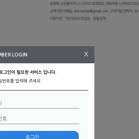
상호명 : (사)영비지니스 리더스네크워크, 대표자명 : LI PENGTAO(
고객지원 이메일 : yblncenter@gmail.com, 고객지원 연락처 : 02-
이용약관
개인정보보호방침
환불정책
X
MBER LOGIN
로그인이 필요한 서비스 입니다.
밀번호를 입력해 주세요.
아이디
필수
번호