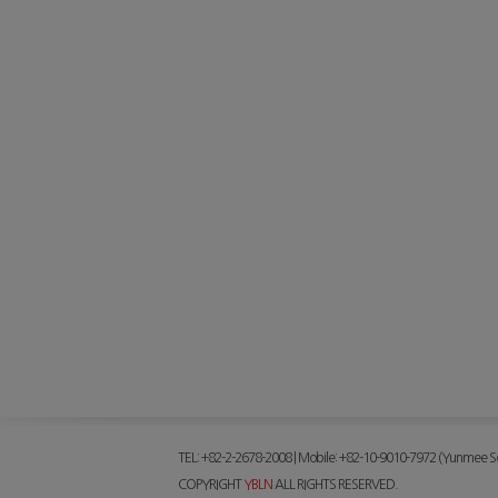
TEL: +82-2-2678-2008 | Mobile: +82-10-9010-7972 (Yunmee Se
COPYRIGHT
YBLN
ALL RIGHTS RESERVED.