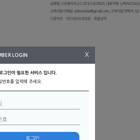
상호명 : (사)영비지니스 리더스네크워크, 대표자명 : LI PENGTAO(
고객지원 이메일 : yblncenter@gmail.com, 고객지원 연락처 : 02-
이용약관
개인정보보호방침
환불정책
X
MBER LOGIN
로그인이 필요한 서비스 입니다.
밀번호를 입력해 주세요.
아이디
필수
번호