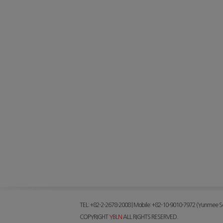
TEL: +82-2-2678-2008 | Mobile: +82-10-9010-7972 (Yunmee Se
COPYRIGHT
YBLN
ALL RIGHTS RESERVED.